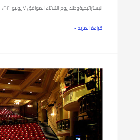
الإستراتيجيةوذلك يوم الثلاثاء الموافق ٧ يوليو ٢٠٢٠، في تمام الساعة ١
قراءة المزيد »
حفل
ختام
توزيع
جوائز
المهرجان
المسرحي