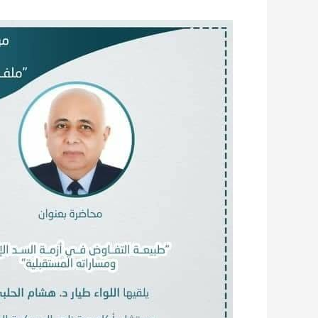
مركز
الدراسات
الإستراتيجية
بمكتبة
الإسكندرية
ينظم
سلسلة
محاضرات
حول
ملف
السد