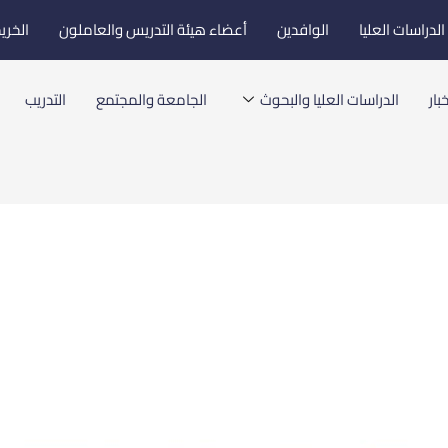
لدراسات العليا
الوافدين
أعضاء هيئة التدريس والعاملون
الخري
بار
الدراسات العليا والبحوث
الجامعة والمجتمع
التدريب