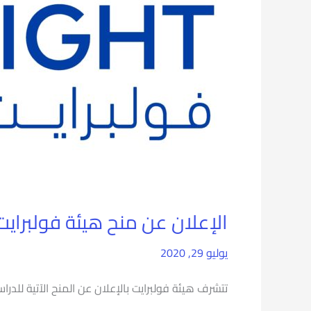
عن
منح
هيئة
فولبرايت
للدراسة
وإجراء
الأبحاث
بالولايات
الإعلان عن منح هيئة فولبرايت 
المتحدة
الأمريكية
يوليو 29, 2020