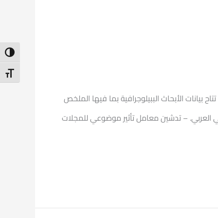
ntrast
t Size
ح بيانات الأبحاث الببيلوجرافية بما فيها الملخص
ديمي العربي. – تدشين معامل تأثير موضوعي للمجلات