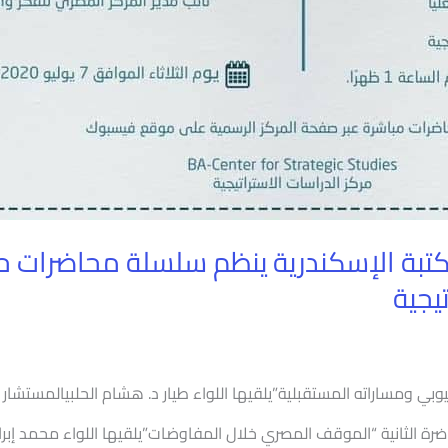
بمكتبة الإسكندرية ينظم سلسلة محاضرات 
يجية
بي ومساراته المستقبلية”يلقيها اللواء طيار د. هشام الحلبيالمستشار بأ
 ٢٠٢٠، في تمام الساعة ١ ظهرًا. المحاضرة الثانية “الموقف المصري خلال المفاوضات”يلقيها ا