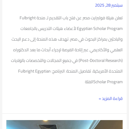
سبتمبر 28, 2025
بالولايات
تعلن هيئة فولبرايت مصر عن فتح باب التقديم لـ منحة Fulbright
المتحدة
Egyptian Scholar Program لأعضاء هيئات التدريس بالجامعات
الأمريكية.
والباحثين بمراكز البحوث في مصر. ​تهدف هذه المنحة إلى دعم البحث
العلمي والأكاديمي عبر إتاحة الفرصة لإجراء أبحاث ما بعد الدكتوراه
(Post-Doctoral Research) في جميع المجالات والتخصصات بالولايات
المتحدة الأمريكية. ​تفاصيل المنحة: ​البرنامج: Fulbright Egyptian
Scholar Program​الفئة
قراءة المزيد »
مشاركة