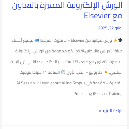
الورش الإلكترونية المميزة بالتعاون
Elsevier
مع Elsevier
يونيو 22, 2025
ورش مجانية من Elsevier – لا تفوّت الفرصة!
لجميع أعضاء
هيئة التدريس والباحثين،نقدّم لكم مجموعة من الورش الإلكترونية
المميزة بالتعاون مع Elsevier لاستخدام الذكاء الاصطناعي في البحث
العلمي.
23 يونيو – الجزء الأول:
الساعة 11 صباحًا بتوقيت
القاهرة – مقدمة في Scopus وAI Session 1: Learn about AI in
Publishing (Elsevier Training
قراءة المزيد »