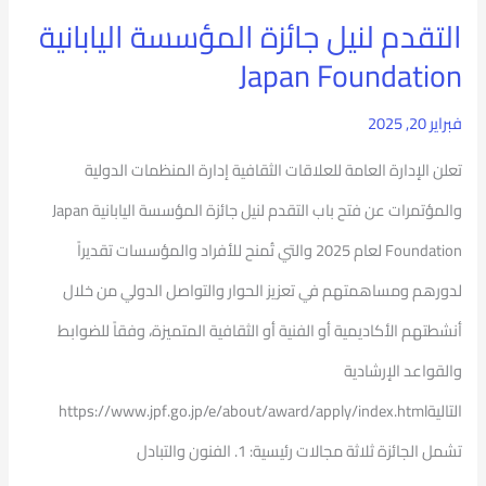
اليابانية
التقدم لنيل جائزة المؤسسة اليابانية
Japan
Japan Foundation
Foundation
فبراير 20, 2025
تعلن الإدارة العامة للعلاقات الثقافية إدارة المنظمات الدولية
والمؤتمرات عن فتح باب التقدم لنيل جائزة المؤسسة اليابانية Japan
Foundation لعام 2025 والتي تُمنح للأفراد والمؤسسات تقديراً
لدورهم ومساهمتهم في تعزيز الحوار والتواصل الدولي من خلال
أنشطتهم الأكاديمية أو الفنية أو الثقافية المتميزة، وفقاً للضوابط
والقواعد الإرشادية
التاليةhttps://www.jpf.go.jp/e/about/award/apply/index.html
تشمل الجائزة ثلاثة مجالات رئيسية: 1. الفنون والتبادل