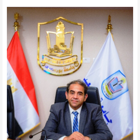
جامعة
بورسعيد
تستقبل
نائب
عمدة
شنغهاي
وممثلين
من
جامعة
شنغهاي
ويقدمون
الدعوة