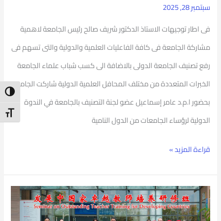
سبتمبر 28, 2025
عقدت
تحت
فى اطار توجيهات الاستاذ الدكتور شريف صالح رئيس الجامعة لاهمية
رعاية
مشاركة الجامعة فى كافة الفاعليات العلمية والدولية والتى تسهم فى
سفارة
رفع تصنيف الجامعة الدولى بالاضافة الى كسب شباب علماء الجامعة
ووزارة
الخبرات المتعددة من مختلف المحافل العلمية الدولية شاركت الجامعة
ntrast
التجارة
بحضور ا.م.د عامر إسماعيل عضو لجنة التصنيف بالجامعة في الندوة
t Size
الصينية
الدولية لرؤساء الجامعات من الدول النامية
قراءة المزيد »
مشاركة
ناجحة