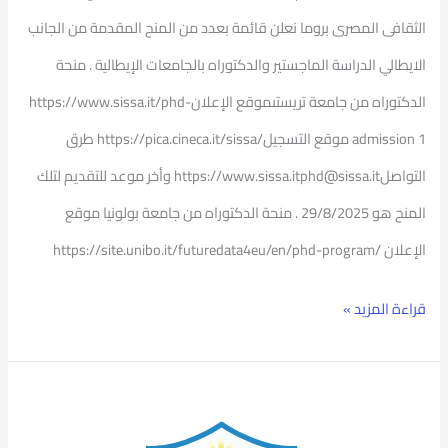
الثقافى المصرى بروما نعلن قائمة بعدد من المنح المقدمة من الجانب
الايطالي الدراسة الماجستير والدكتوراه بالجامعات الإيطالية . منحة
الدكتوراه من جامعة تريستىموقع الإعلانhttps://www.sissa.it/phd-
admission 1 موقع التسجيل/https://pica.cineca.it/sissa طرق
التواصلhttps://www.sissa.itphd@sissa.it وأخر موعد للتقديم لتلك
المنح هو 29/8/2025 . منحة الدكتوراه من جامعة بولونيا موقع
الإعلان /https://site.unibo.it/futuredata4eu/en/phd-program
قراءة المزيد »
المشكلات
الحديثة