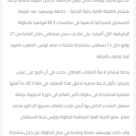
هشام، بالفرقة الثانية بكلية التجارة – جامعة بورسعيد، بعد فوزها
المستحق بالميدالية الذهبية في منافسات BC3 للبوتشيا بالبطولة
الإفريقية، التي أقيمت على ملاعب حسن مصطفى خلال الفترة من 27
يوليو حتى 4 أغسطس، بمشاركة منتخبات: مصر، تونس، المغرب، ناميبيا،
ليبيا، وجنوب إفريقيا.
رحمة هشام، لاعبة المنتخب الوطني، نجحت في أن تتربع على عرش
إفريقيا، كأول لاعبة مصرية تحقق هذا التصنيف في فئة BC3، ما أهلها
مباشرة للمشاركة في بطولة كأس العالم في كوريا الجنوبية، برفقة
مشغل المنحدر الخاص بها أيمن، وتحت إشراف مدربها الدكتور محمد
تمام، عضو اللجنة العليا المنظمة للبطولة ورئيس لجنة الاستقبال.
وقد كانت لبورسعيد بصمة واضحة في نجاح البطولة، من خلال مشاركة