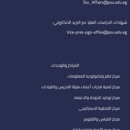
d
b
e
Stu_Affairs@psu.edu.eg
i
e
m
n
a
i
شهادات الدراسات العليا عبر البريد الالكتروني:
l
Vice-pres-pgs-office@psu.edu.eg
المراكز والوحدات
مركز نظم وتكنولوجيا المعلومات
مركز تنمية قدرات أعضاء هيئة التدريس والقيادات
مركز توكيد الجودة والاعتماد
مركز التخطيط الاستراتيجى
مركز القياس والتقويم
مركز محو الأمية وتعليم الكبار