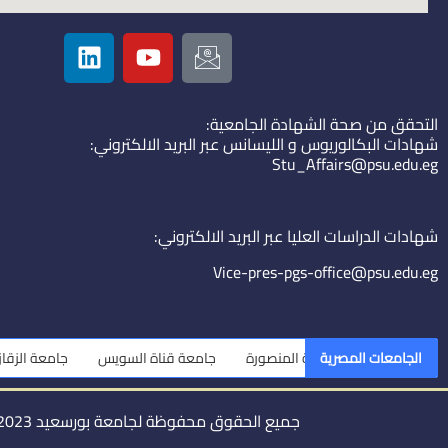
L
Y
I
i
o
c
n
u
o
k
t
n
التحقق من صحة الشهادة الجامعية:
e
u
-
شهادات البكالوريوس و الليسانس عبر البريد الالكتروني:
d
b
e
Stu_Affairs@psu.edu.eg
i
e
m
n
a
i
شهادات الدراسات العليا عبر البريد الالكتروني:
l
Vice-pres-pgs-office@psu.edu.eg
الجامعات المصرية
جامعة قناة السويس
جامعة الزقازيق
جامعة
جميع الحقوق محفوظة لجامعة بورسعيد 2023