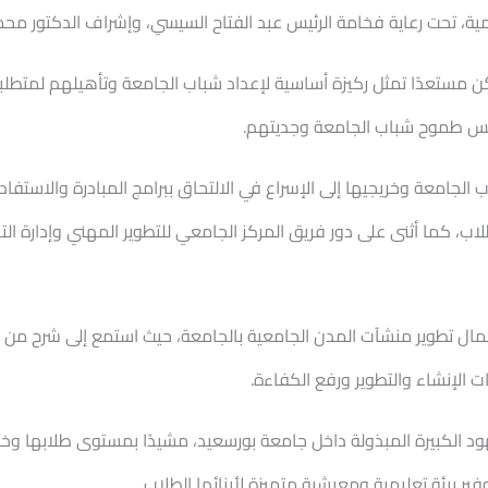
مية، تحت رعاية فخامة الرئيس عبد الفتاح السيسي، وإشراف الدكتور محمد
كن مستعدًا تمثل ركيزة أساسية لإعداد شباب الجامعة وتأهيلهم لمتطلب
عكس طموح شباب الجامعة وجديتهم.
 الجامعة وخريجيها إلى الإسراع في الالتحاق ببرامج المبادرة والاستفادة
ب، كما أثنى على دور فريق المركز الجامعي للتطوير المهني وإدارة الت
أعمال تطوير منشآت المدن الجامعية بالجامعة، حيث استمع إلى شرح من
 الإنشاء والتطوير ورفع الكفاءة.
لجهود الكبيرة المبذولة داخل جامعة بورسعيد، مشيدًا بمستوى طلابها و
فير بيئة تعليمية ومعيشية متميزة لأبنائها الطلاب