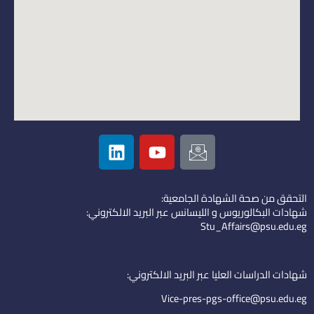
L
Y
I
i
o
c
n
u
o
k
t
n
التحقق من صحة الشهادة الجامعية:
e
u
-
شهادات البكالوريوس و الليسانس عبر البريد الالكتروني:
d
b
e
Stu_Affairs@psu.edu.eg
i
e
m
n
a
i
شهادات الدراسات العليا عبر البريد الالكتروني:
l
Vice-pres-pgs-office@psu.edu.eg