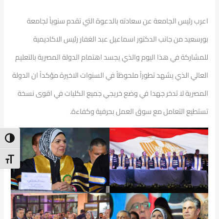
اعرب رئيس الجامعة عن سعادته بالدعوة التي تقدم سنوياً لجامعة
بورسعيد من جانب الدكتور اسماعيل عبد الغفار رئيس الاكاديمية
للمشاركة في هذا اليوم والذي يجسد اهتمام الدولة المصرية بالتعليم
العالي الذي يشهد تطوراً ملحوظاً في السنوات الاخيرة مؤكداً ان الدولة
المصرية لا تدخر جهدا في وضع خريجي جميع الكليات في اقوى نسخة
تستطيع التعامل مع سوق العمل بحرفية وكفاءة.
ntrast
t Size