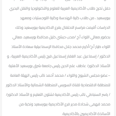
حفل تخرج طلاب الأكاديمية العربية للعلوم والتكنولوجيا والنقل البحري
ببورسعيد ، من طلاب كلية الهندسة وكلية اللوجستيات ومعهد
الدراسات ‎أقيمت مراسم الاحتفال بفرع الاكاديمية ببورسعيد وذلك
بحضور معالي اللواء أ.ح /محب حبشي خليل محافظ بورسعيد، معالي
اللواء طيار أ.ح/أكرم محمد جلال محافظ الإسماعيلية سعادة الأستاذ
الدكتور / إسماعيل عبد الغفار إسماعيل فرج رئيس الأكاديمية العربية ، و
الأستاذ الدكتور/ عاطف علم الدين رئيس جامعة شرق بورسعيد الأهلية
–عضو مجلس الشيوخ واللواء / محمد أحمد نائب رئيس الهيئة العامة
للمنطقة الاقتصادية لقناة السويس المنطقة الشمالية والأستاذ الدكتور
/ ياسر السنباطي نائب رئيس الأكاديمية لشئون التعليم و الأستاذ الدكتور/
محمد فهمى شحادة مدير فرع الأكاديمية ببورسعيد ونخبة من
الأساتذة الأكاديميين بالأكاديمية.