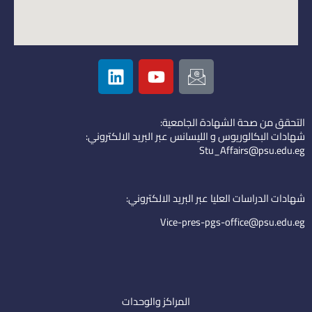
L
Y
I
i
o
c
n
u
o
k
t
n
التحقق من صحة الشهادة الجامعية:
e
u
-
شهادات البكالوريوس و الليسانس عبر البريد الالكتروني:
d
b
e
Stu_Affairs@psu.edu.eg
i
e
m
n
a
i
شهادات الدراسات العليا عبر البريد الالكتروني:
l
Vice-pres-pgs-office@psu.edu.eg
المراكز والوحدات