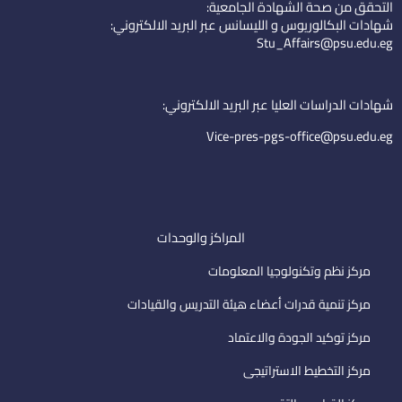
التحقق من صحة الشهادة الجامعية:
e
u
-
شهادات البكالوريوس و الليسانس عبر البريد الالكتروني:
d
b
e
Stu_Affairs@psu.edu.eg
i
e
m
n
a
i
شهادات الدراسات العليا عبر البريد الالكتروني:
l
Vice-pres-pgs-office@psu.edu.eg
المراكز والوحدات
مركز نظم وتكنولوجيا المعلومات
مركز تنمية قدرات أعضاء هيئة التدريس والقيادات
مركز توكيد الجودة والاعتماد
مركز التخطيط الاستراتيجى