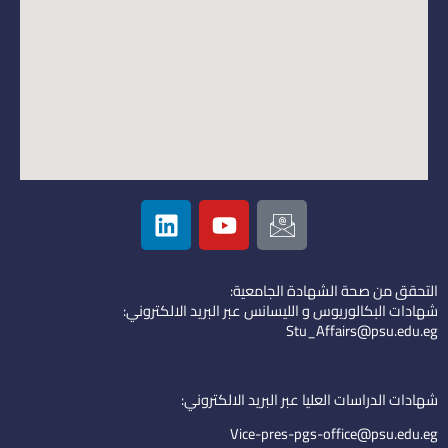
L
Y
I
i
o
c
n
u
o
k
t
n
التحقق من صحة الشهادة الجامعية:
e
u
-
شهادات البكالوريوس و الليسانس عبر البريد الالكتروني:
d
b
e
Stu_Affairs@psu.edu.eg
i
e
m
n
a
i
شهادات الدراسات العليا عبر البريد الالكتروني:
l
Vice-pres-pgs-office@psu.edu.eg