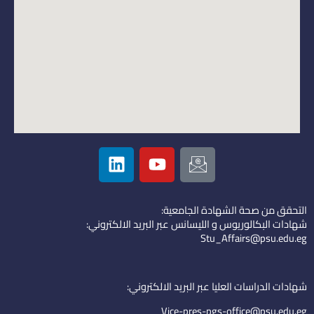
L
Y
I
i
o
c
n
u
o
k
t
n
التحقق من صحة الشهادة الجامعية:
e
u
-
شهادات البكالوريوس و الليسانس عبر البريد الالكتروني:
d
b
e
Stu_Affairs@psu.edu.eg
i
e
m
n
a
i
شهادات الدراسات العليا عبر البريد الالكتروني:
l
Vice-pres-pgs-office@psu.edu.eg