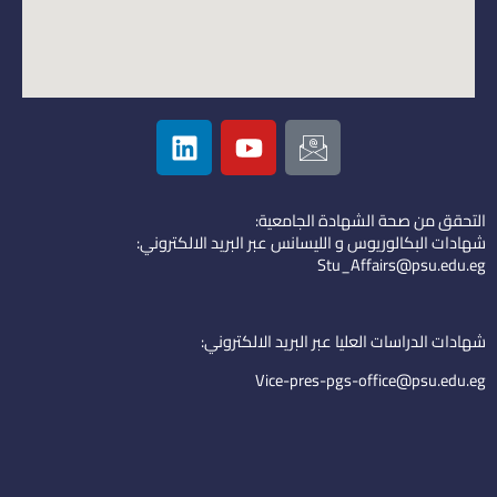
L
Y
I
i
o
c
n
u
o
k
t
n
التحقق من صحة الشهادة الجامعية:
e
u
-
شهادات البكالوريوس و الليسانس عبر البريد الالكتروني:
d
b
e
Stu_Affairs@psu.edu.eg
i
e
m
n
a
i
شهادات الدراسات العليا عبر البريد الالكتروني:
l
Vice-pres-pgs-office@psu.edu.eg