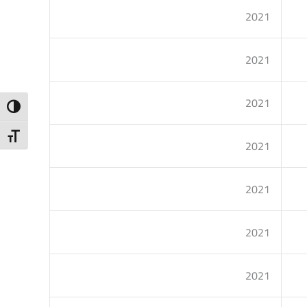
2021
2021
2021
ntrast
t Size
2021
2021
2021
2021