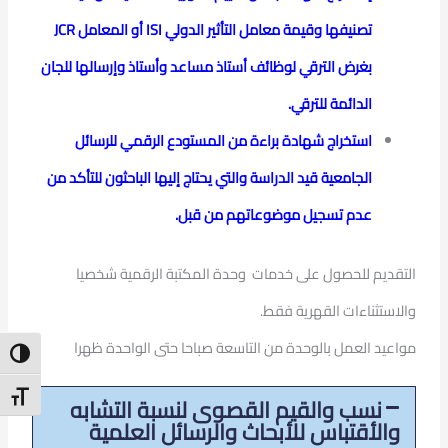
تصنيفها وقيمة معامل التأثير الدولي ISI أو المعامل JCR
بغرض الترقي لوظائف أستاذ مساعد وأستاذ وإرسالها للجان
الدائمة للترقي.
استخراج شهادة براءة من المستودع الرقمي للرسائل
الجامعية قيد الدراسة والتي يحتاج إليها الباحثون للتأكد من
عدم تسجيل موضوعاتهم من قبل.
التقديم للحصول على خدمات وحدة المكتبة الرقمية شخصيا
والاستثناءات القهرية فقط.
مواعيد العمل بالوحدة من التاسعة صباحا حتى الواحدة ظهرا
ntrast
t Size
نسب والقيم القصوى لنسبة التشابه
والأقتباس للأبحاث والرسائل العلمية