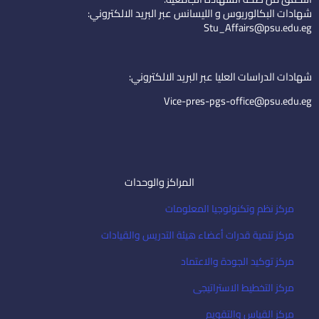
e
u
-
شهادات البكالوريوس و الليسانس عبر البريد الالكتروني:
d
b
e
Stu_Affairs@psu.edu.eg
i
e
m
n
a
i
شهادات الدراسات العليا عبر البريد الالكتروني:
l
Vice-pres-pgs-office@psu.edu.eg
المراكز والوحدات
مركز نظم وتكنولوجيا المعلومات
مركز تنمية قدرات أعضاء هيئة التدريس والقيادات
مركز توكيد الجودة والاعتماد
مركز التخطيط الاستراتيجى
مركز القياس والتقويم