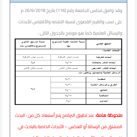
وقد وافق مجلس الجامعة رقم (116) بتاريخ 26/6/2018 م
على نسب والقيم القصوى لنسبة التشابه والأقتباس للأبحاث
والرسائل العلمية كما هو موضح بالجدول التالى :
ملحوظة هامة:
عند تطبيق البرنامج يتم أستبعاد كل من : البحث
المشتق من الرسالة أو العكس – الأبحاث الخاصة بالباحث في