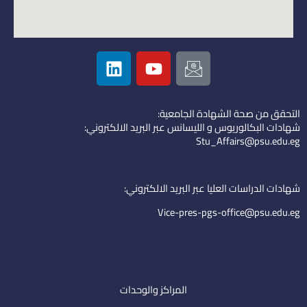
L
Y
I
i
o
c
n
u
o
k
t
n
التحقق من صحة الشهادة الجامعية:
e
u
-
شهادات البكالوريوس و الليسانس عبر البريد الالكتروني:
d
b
e
Stu_Affairs@psu.edu.eg
i
e
m
n
a
i
شهادات الدراسات العليا عبر البريد الالكتروني:
l
Vice-pres-pgs-office@psu.edu.eg
المراكز والوحدات