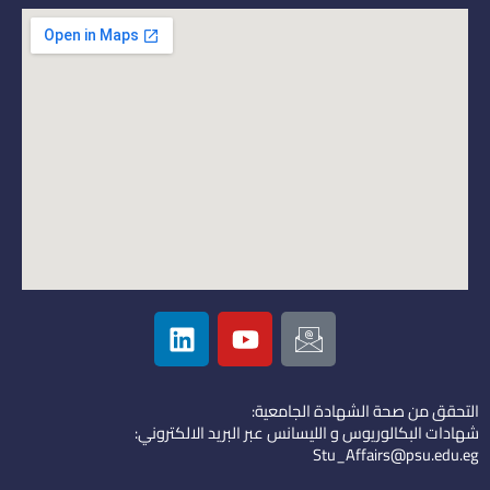
L
Y
I
i
o
c
n
u
o
k
t
n
التحقق من صحة الشهادة الجامعية:
e
u
-
شهادات البكالوريوس و الليسانس عبر البريد الالكتروني:
d
b
e
Stu_Affairs@psu.edu.eg
i
e
m