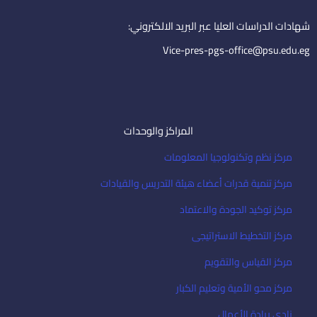
n
a
i
شهادات الدراسات العليا عبر البريد الالكتروني:
l
Vice-pres-pgs-office@psu.edu.eg
المراكز والوحدات
مركز نظم وتكنولوجيا المعلومات
مركز تنمية قدرات أعضاء هيئة التدريس والقيادات
مركز توكيد الجودة والاعتماد
مركز التخطيط الاستراتيجى
مركز القياس والتقويم
مركز محو الأمية وتعليم الكبار
نادى ريادة الأعمال