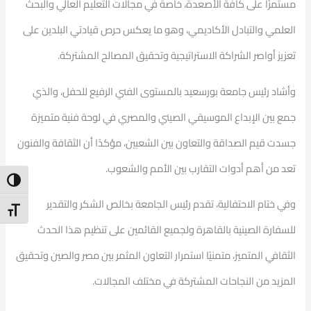
مستمرًا على كافة الأصعدة، خاصة في مجالات التعليم العالي والبحث
العلمي والتبادل الأكاديمي، وهو ما يعكس حرص قيادتي البلدين على
تعزيز أواصر الشراكة الاستراتيجية وتحقيق المصالح المشتركة.
وأشاد رئيس جامعة بورسعيد بالمستوى الفني الرفيع للحفل، والذي
جمع بين الإبداع الموسيقي الصيني والمصري في لوحة فنية متميزة
جسدت قيم الصداقة والتعاون بين الشعبين، مؤكدًا أن الثقافة والفنون
تعد من أهم أدوات التقارب بين الأمم والشعوب.
ntrast
وفي ختام الاحتفالية، تقدم رئيس الجامعة بخالص الشكر والتقدير
t Size
للسفارة الصينية بالقاهرة ولجميع القائمين على تنظيم هذا الحدث
الثقافي المتميز، متمنيًا استمرار التعاون المثمر بين مصر والصين وتحقيق
المزيد من النجاحات المشتركة في مختلف المجالات.