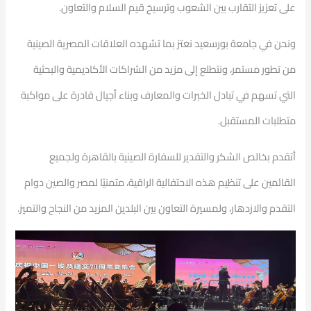
على تعزيز التقارب بين الشعوب وترسيخ قيم السلام والتعاون.
ونحن في جامعة بورسعيد نعتز بما تشهده العلاقات المصرية الصينية
من تطور مستمر، ونتطلع إلى مزيد من الشراكات الأكاديمية والبحثية
التي تسهم في تبادل الخبرات والمعارف وبناء أجيال قادرة على مواكبة
متطلبات المستقبل.
أتقدم بخالص الشكر والتقدير للسفارة الصينية بالقاهرة ولجميع
القائمين على تنظيم هذه الاحتفالية الراقية، متمنيًا لمصر والصين دوام
التقدم والازدهار، ولمسيرة التعاون بين البلدين المزيد من النجاح والتميز.