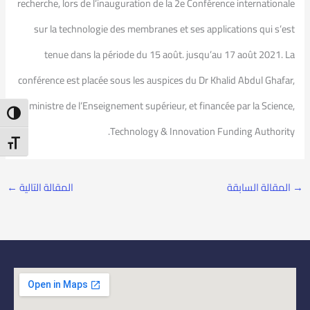
recherche, lors de l’inauguration de la 2e Conférence internationale
sur la technologie des membranes et ses applications qui s’est
tenue dans la période du 15 août. jusqu’au 17 août 2021. La
conférence est placée sous les auspices du Dr Khalid Abdul Ghafar,
ministre de l’Enseignement supérieur, et financée par la Science,
ntrast
Technology & Innovation Funding Authority.
t Size
→
المقالة السابقة
المقالة التالية
←