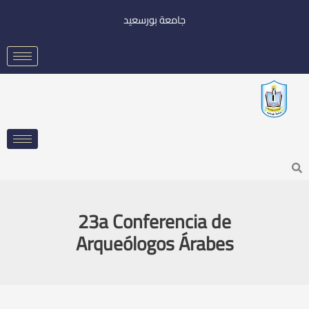
خطي
جامعة بورسعيد
لى
لمحتوى
Searc
23a Conferencia de
Arqueólogos Árabes