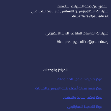
k
t
n
التحقق من صحة الشهادة الجامعية:
e
u
-
شهادات البكالوريوس و الليسانس عبر البريد الالكتروني:
d
b
e
Stu_Affairs@psu.edu.eg
i
e
m
n
a
i
شهادات الدراسات العليا عبر البريد الالكتروني:
l
Vice-pres-pgs-office@psu.edu.eg
المراكز والوحدات
مركز نظم وتكنولوجيا المعلومات
مركز تنمية قدرات أعضاء هيئة التدريس والقيادات
مركز توكيد الجودة والاعتماد
مركز التخطيط الاستراتيجى