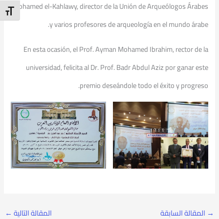
Mohamed el-Kahlawy, director de la Unión de Arqueólogos Árabes
t Size
y varios profesores de arqueología en el mundo árabe.
En esta ocasión, el Prof. Ayman Mohamed Ibrahim, rector de la
universidad, felicita al Dr. Prof. Badr Abdul Aziz por ganar este
premio deseándole todo el éxito y progreso.
→
المقالة السابقة
المقالة التالية
←