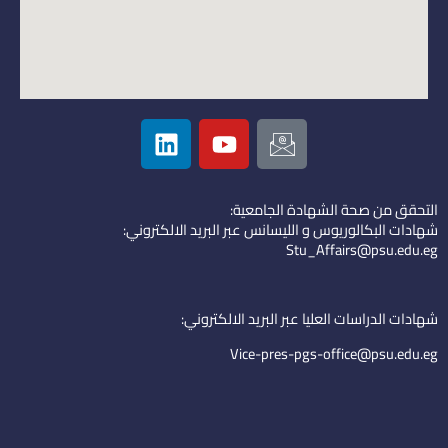
L
Y
I
i
o
c
n
u
o
k
t
n
التحقق من صحة الشهادة الجامعية:
e
u
-
شهادات البكالوريوس و الليسانس عبر البريد الالكتروني:
d
b
e
Stu_Affairs@psu.edu.eg
i
e
m
n
a
i
شهادات الدراسات العليا عبر البريد الالكتروني:
l
Vice-pres-pgs-office@psu.edu.eg