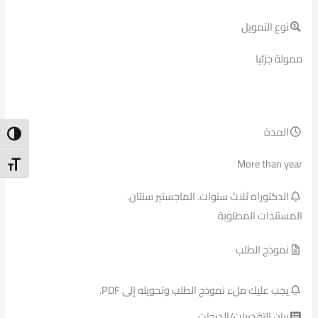
نوع التمويل
ممولة جزئيا
المدة
ntrast
More than year
t Size
الدكتوراه ثلاث سنوات. الماجستير سنتان.
المستندات المطلوبة
نموذج الطلب
يجب عليك ملء نموذج الطلب وتحويله إلى PDF.
بيان التقديرات/الدرجات