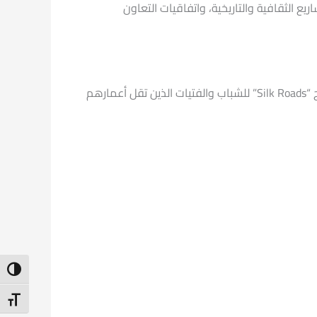
يع الثقافية والتاريخية، واتفاقيات التعاون
تقدم منظمة الأمم المتحدة للتربية والتعليم والثقافة “اليونسكو” منح مالية لإجراء البحوث بقيمة 10,000 دولار ضمن برنامج “Silk Roads” للشباب والفتيات الذين تقل أعمارهم
ntrast
t Size