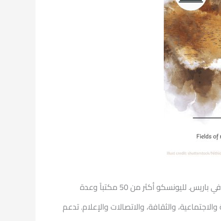
منظمة الأمم المتحدة للتربية والتعليم والثقافة هي منظمة تابعة للأمم المتحدة تأسست عام 1945. يوجد مقرها الرئيسي في باريس. لليونسكو أكثر من 50 مكتباً وعدة
الاجتماعية، والثقافة، والاتصالات والإعلام. تدعم