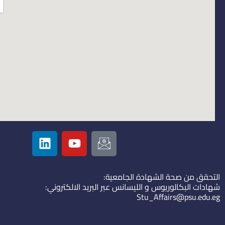
L
Y
I
i
o
c
n
u
o
k
t
n
التحقق من صحة الشهادة الجامعية:
e
u
-
شهادات البكالوريوس و الليسانس عبر البريد الالكتروني:
d
b
e
Stu_Affairs@psu.edu.eg
i
e
m
n
a