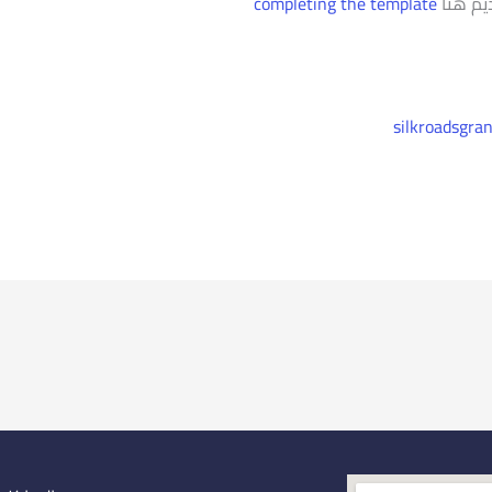
ديم هنا
completing the template
silkroadsgra