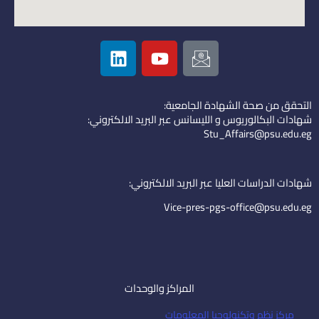
L
Y
I
i
o
c
n
u
o
k
t
n
التحقق من صحة الشهادة الجامعية:
e
u
-
شهادات البكالوريوس و الليسانس عبر البريد الالكتروني:
d
b
e
Stu_Affairs@psu.edu.eg
i
e
m
n
a
i
شهادات الدراسات العليا عبر البريد الالكتروني:
l
Vice-pres-pgs-office@psu.edu.eg
المراكز والوحدات
مركز نظم وتكنولوجيا المعلومات