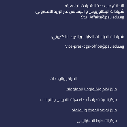
k
t
n
التحقق من صحة الشهادة الجامعية:
e
u
-
شهادات البكالوريوس و الليسانس عبر البريد الالكتروني:
d
b
e
Stu_Affairs@psu.edu.eg
i
e
m
n
a
i
شهادات الدراسات العليا عبر البريد الالكتروني:
l
Vice-pres-pgs-office@psu.edu.eg
المراكز والوحدات
مركز نظم وتكنولوجيا المعلومات
مركز تنمية قدرات أعضاء هيئة التدريس والقيادات
مركز توكيد الجودة والاعتماد
مركز التخطيط الاستراتيجى