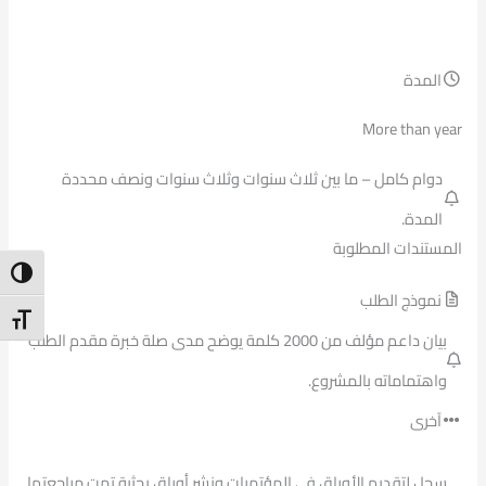
المدة
More than year
دوام كامل – ما بين ثلاث سنوات وثلاث سنوات ونصف محددة
المدة.
المستندات المطلوبة
ntrast
نموذج الطلب
t Size
بيان داعم مؤلف من 2000 كلمة يوضح مدى صلة خبرة مقدم الطلب
واهتماماته بالمشروع.
آخرى
سجل لتقديم الأوراق في المؤتمرات ونشر أوراق بحثية تمت مراجعتها