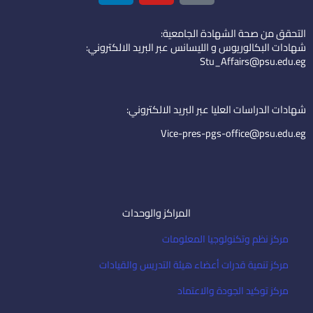
n
u
o
k
t
n
التحقق من صحة الشهادة الجامعية:
e
u
-
شهادات البكالوريوس و الليسانس عبر البريد الالكتروني:
d
b
e
Stu_Affairs@psu.edu.eg
i
e
m
n
a
i
شهادات الدراسات العليا عبر البريد الالكتروني:
l
Vice-pres-pgs-office@psu.edu.eg
المراكز والوحدات
مركز نظم وتكنولوجيا المعلومات
مركز تنمية قدرات أعضاء هيئة التدريس والقيادات
مركز توكيد الجودة والاعتماد