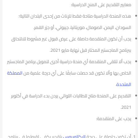
معايير التقديم على المنح الدراسية:
هذه المنحة الدراسية متاحة فقط للإناث من إحدى البلدان التالية؛
السودان، اليمن، الصومال، موريتانيا، جيبوتي، أو جزر القمر.
يجب أن تكون المتقدمة حاصلة على عرض قبول غير مشروط للالتحاق
ببرنامج الماجستير المختار قبل نهاية مايو 2021.
يجب ألا تتلقى المتقدمة أي منحة دراسية أخرى لتمويل برنامج الماجستير
الخاص بها وألا تكون قد حصلت سابقًا على أي درجة علمية من
المملكة
المتحدة
.
التقديم على المنحة متاح للطالبات اللواتي يردن بدء الدراسة في أكتوبر
2021.
يجب على المتقدمة:
أن تكون حاصلة على درجة
البكالوريوس
بتقدير يكفي لقبولها في برنامج