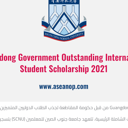
تم إنشاء منحة الطلاب الدوليين المتميزة لحكومة Guangdong من قبل حكومة المقاطعة لجذب ال