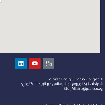
L
Y
I
i
o
c
n
u
o
k
t
n
التحقق من صحة الشهادة الجامعية:
e
u
-
شهادات البكالوريوس و الليسانس عبر البريد الالكتروني:
d
b
e
Stu_Affairs@psu.edu.eg
i
e
m
n
a
i