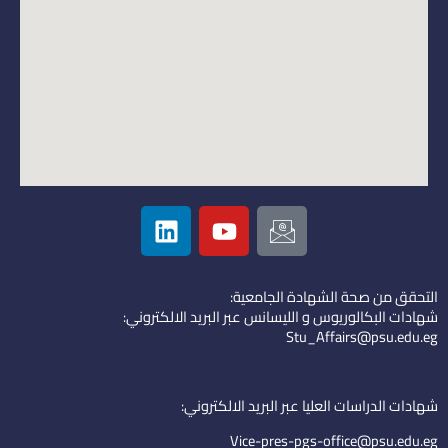
L
Y
I
i
o
c
n
u
o
k
t
n
التحقق من صحة الشهادة الجامعية:
e
u
-
شهادات البكالوريوس و الليسانس عبر البريد الالكتروني:
d
b
e
Stu_Affairs@psu.edu.eg
i
e
m
n
a
i
شهادات الدراسات العليا عبر البريد الالكتروني:
l
Vice-pres-pgs-office@psu.edu.eg