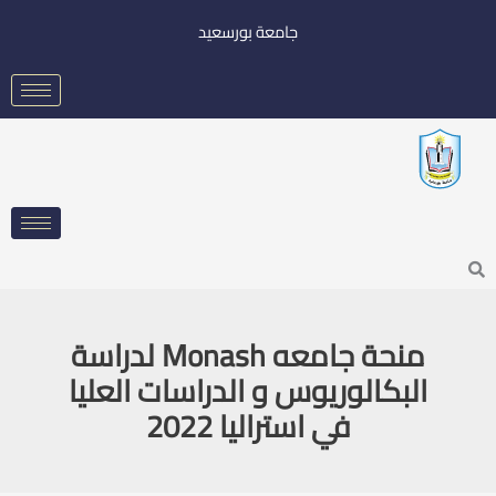
خطي
جامعة بورسعيد
لى
لمحتوى
Searc
منحة جامعه Monash لدراسة
البكالوريوس و الدراسات العليا
في استراليا 2022