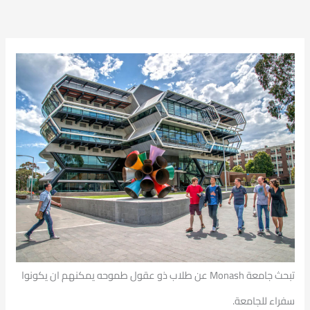
تبحث جامعة Monash عن طلاب ذو عقول طموحه يمكنهم ان يكونوا
سفراء للجامعة.