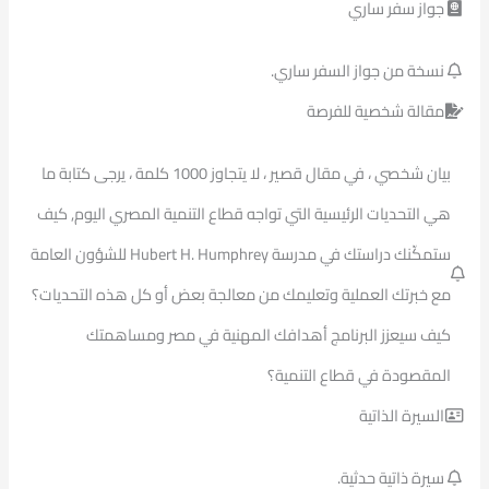
جواز سفر ساري
نسخة من جواز السفر ساري.
مقالة شخصية للفرصة
بيان شخصي ، في مقال قصير ، لا يتجاوز 1000 كلمة ، يرجى كتابة ما
هي التحديات الرئيسية التي تواجه قطاع التنمية المصري اليوم, كيف
ستمكّنك دراستك في مدرسة Hubert H. Humphrey للشؤون العامة
مع خبرتك العملية وتعليمك من معالجة بعض أو كل هذه التحديات؟
كيف سيعزز البرنامج أهدافك المهنية في مصر ومساهمتك
المقصودة في قطاع التنمية؟
السيرة الذاتية
سيرة ذاتية حدثية.