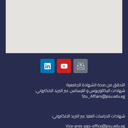
L
Y
I
i
o
c
n
u
o
k
t
n
التحقق من صحة الشهادة الجامعية:
e
u
-
شهادات البكالوريوس و الليسانس عبر البريد الالكتروني:
d
b
e
Stu_Affairs@psu.edu.eg
i
e
m
n
a
i
شهادات الدراسات العليا عبر البريد الالكتروني:
l
Vice-pres-pgs-office@psu.edu.eg