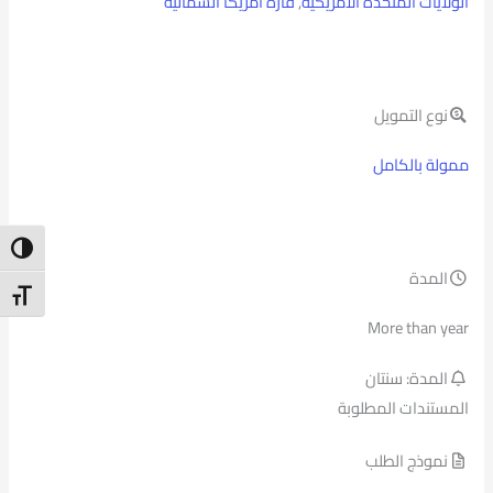
الولايات المتحدة الأمريكية
,
قارة امريكا الشمالية
نوع التمويل
ممولة بالكامل
ntrast
المدة
t Size
More than year
المدة: سنتان
المستندات المطلوبة
نموذج الطلب