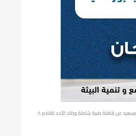
تحت رعاية السيد الأستاذ الدكتور راوية رزق القائم بعمل رئيس جامعة بورسعيد، يعلن قطاع خدمة المجتمع وتنمية بجامعة بورسعيد عن قافلة طبية شاملة وذلك الأحد القادم ٨