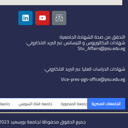
L
Y
I
i
o
c
n
u
o
k
t
n
التحقق من صحة الشهادة الجامعية:
e
u
-
شهادات البكالوريوس و الليسانس عبر البريد الالكتروني:
d
b
e
Stu_Affairs@psu.edu.eg
i
e
m
n
a
i
شهادات الدراسات العليا عبر البريد الالكتروني:
l
Vice-pres-pgs-office@psu.edu.eg
الجامعات المصرية
جامعة المنصورة
جامعة قناة السويس
جامعة الزقازيق
جميع الحقوق محفوظة لجامعة بورسعيد 2023