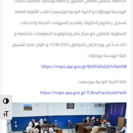
الجامعة، تستقبل معامل التنسيق بجامعة بورسعيد بمقارها بكليات
الهندسة (بورفؤاد) و التربية النوعية (بورسعيد) طلاب الثانوية العامة
لتسجيل رغباتهم إلكترونيًا، وتقديم التسهيلات اللازمة والخدمات
المطلوبة بالتعاون مع مركز نظم وتكنولوجيا المعلومات بالجامعة و
ذلك بدءاً من يوم الاثنين الموافق 12/8/2024 و طوال فترة التنسيق.
كلية الهندسة ببورفؤاد:
https://maps.app.goo.gl/BdDYoEbGj5YcNdoR8
كلية التربية النوعية ببورسعيد:
https://maps.app.goo.gl/7C8mvFws3uJsbPan6
ntrast
t Size