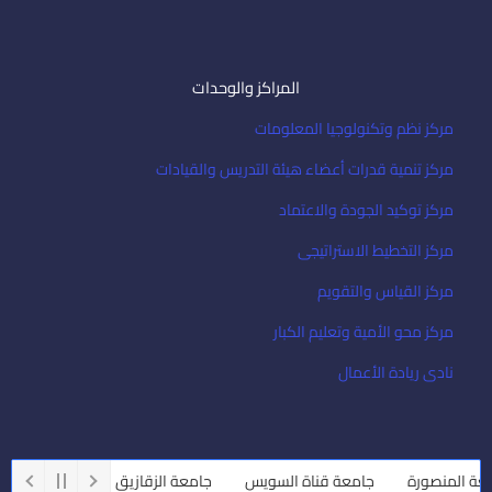
المراكز والوحدات
مركز نظم وتكنولوجيا المعلومات
مركز تنمية قدرات أعضاء هيئة التدريس والقيادات
مركز توكيد الجودة والاعتماد
مركز التخطيط الاستراتيجى
مركز القياس والتقويم
مركز محو الأمية وتعليم الكبار
نادى ريادة الأعمال
المنصورة
جامعة قناة السويس
جامعة الزقازيق
جامعة أسيوط