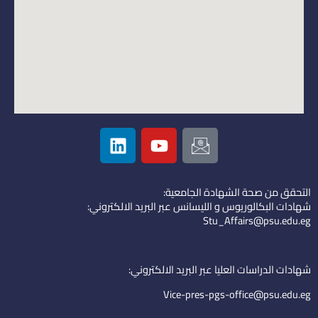
L
Y
I
i
o
c
n
u
o
k
t
n
التحقق من صحة الشهادة الجامعية:
e
u
-
شهادات البكالوريوس و الليسانس عبر البريد الالكتروني:
d
b
e
Stu_Affairs@psu.edu.eg
i
e
m
n
a
i
شهادات الدراسات العليا عبر البريد الالكتروني:
l
Vice-pres-pgs-office@psu.edu.eg