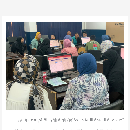
تحت رعاية السيدة الأستاذ الدكتور/ راوية رزق- القائم بعمل رئيس