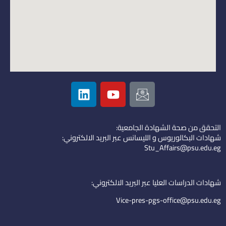
L
Y
I
i
o
c
n
u
o
k
t
n
التحقق من صحة الشهادة الجامعية:
e
u
-
شهادات البكالوريوس و الليسانس عبر البريد الالكتروني:
d
b
e
Stu_Affairs@psu.edu.eg
i
e
m
n
a
i
شهادات الدراسات العليا عبر البريد الالكتروني:
l
Vice-pres-pgs-office@psu.edu.eg