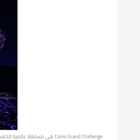
Coins Grand Challenge هى مسابقة عالمية للكشف عن الطلاب والمبتكرين، و رواد الأعمال والقادة الذين لديهم أفكار والتى بدورها قادرة على تحسين البيئة.