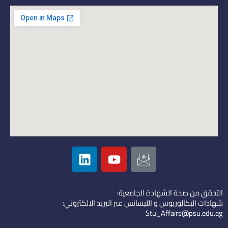
L
Y
I
i
o
c
n
u
o
k
t
n
التحقق من صحة الشهادة الجامعية:
e
u
-
شهادات البكالوريوس و الليسانس عبر البريد الالكتروني:
d
b
e
Stu_Affairs@psu.edu.eg
i
e
m