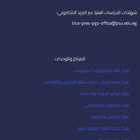
n
a
i
شهادات الدراسات العليا عبر البريد الالكتروني:
l
Vice-pres-pgs-office@psu.edu.eg
المراكز والوحدات
مركز نظم وتكنولوجيا المعلومات
مركز تنمية قدرات أعضاء هيئة التدريس والقيادات
مركز توكيد الجودة والاعتماد
مركز التخطيط الاستراتيجى
مركز القياس والتقويم
مركز محو الأمية وتعليم الكبار
نادى ريادة الأعمال