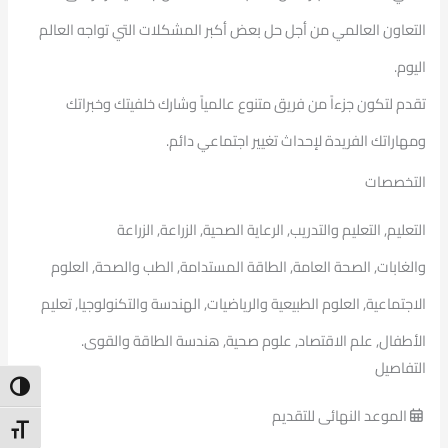
التعاون العالمي من أجل حل بعض أكبر المشكلات التي تواجه العالم
اليوم.
تقدم لتكون جزءاً من فريق متنوع عالمياً وشارك خلفيتك وخبراتك
ومهاراتك الفريدة لإحداث تغيير اجتماعي دائم.
التخصصات
التعليم, التعليم والتدريب, الرعاية الصحية, الزراعة, الزراعة
والغابات, الصحة العامة, الطاقة المستدامة, الطب والصحة, العلوم
الاجتماعية, العلوم الطبيعية والرياضيات, الهندسة والتكنولوجيا, تعليم
الأطفال, علم الاقتصاد, علوم صحية, هندسة الطاقة والقوى.
التفاصيل
ntrast
الموعد النهائى للتقديم
t Size