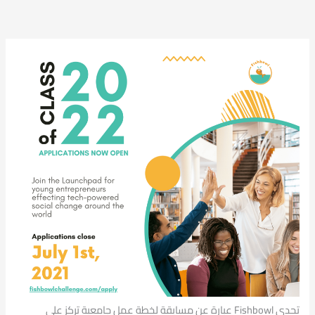
تحدي Fishbowl عبارة عن مسابقة لخطة عمل جامعية تركز على