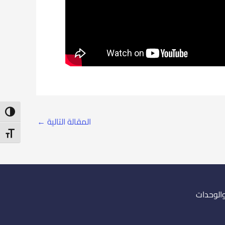
ntrast
المقالة التالية
←
t Size
والوحدات