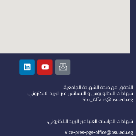
L
Y
I
i
o
c
n
u
o
k
t
n
التحقق من صحة الشهادة الجامعية:
e
u
-
شهادات البكالوريوس و الليسانس عبر البريد الالكتروني:
d
b
e
Stu_Affairs@psu.edu.eg
i
e
m
n
a
i
شهادات الدراسات العليا عبر البريد الالكتروني:
l
Vice-pres-pgs-office@psu.edu.eg