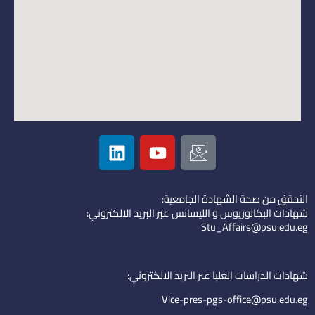
L
Y
I
i
o
c
n
u
o
k
t
n
التحقق من صحة الشهادة الجامعية:
e
u
-
شهادات البكالوريوس و الليسانس عبر البريد الالكتروني:
d
b
e
Stu_Affairs@psu.edu.eg
i
e
m
n
a
i
شهادات الدراسات العليا عبر البريد الالكتروني:
l
Vice-pres-pgs-office@psu.edu.eg