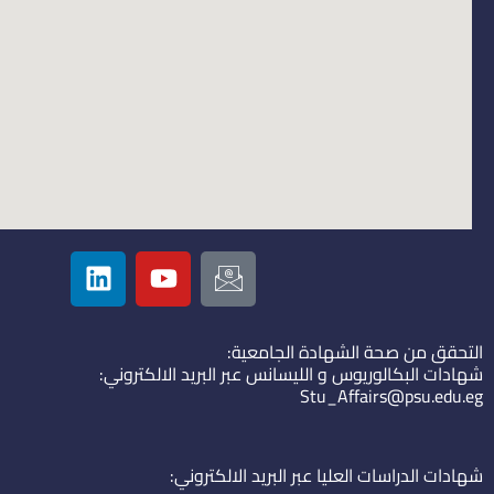
L
Y
I
i
o
c
n
u
o
k
t
n
التحقق من صحة الشهادة الجامعية:
e
u
-
شهادات البكالوريوس و الليسانس عبر البريد الالكتروني:
d
b
e
Stu_Affairs@psu.edu.eg
i
e
m
n
a
i
شهادات الدراسات العليا عبر البريد الالكتروني: