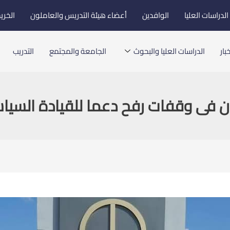
لدراسات العليا
الوافدين
أعضاء هيئة التدريس والعاملون
الخري
بار
الدراسات العليا والبحوث
الجامعة والمجتمع
التدريب
 فى وقفات رفح دعما للقيادة السياس