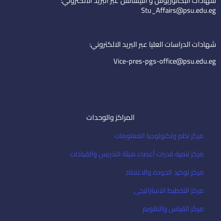
شهادات البكالوريوس و الليسانس عبر البريد الالكتروني:
d
b
e
Stu_Affairs@psu.edu.eg
i
e
m
n
a
i
شهادات الدراسات العليا عبر البريد الالكتروني:
l
Vice-pres-pgs-office@psu.edu.eg
المراكز والوحدات
مركز نظم وتكنولوجيا المعلومات
مركز تنمية قدرات أعضاء هيئة التدريس والقيادات
مركز توكيد الجودة والاعتماد
مركز التخطيط الاستراتيجى
مركز القياس والتقويم