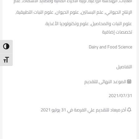
الغابات, الهندسة الزراعية, تربية الأحياء المائية ومصايد الأسماك, علم
الإنتاج الحيواني, علم البساتين, علوم الحيوان, علوم النبات التطبيقية,
علوم النبات والمحاصيل, علوم وتكنولوجيا الأغذية.
تخصصات إضافية
Dairy and Food Science
ntrast
t Size
التفاصيل
الموعد النهائى للتقديم
2021/07/31
آخر ميعاد للتقديم علي الفرصة في 31 يوليو 2021