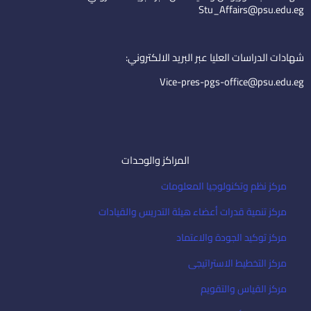
d
b
e
Stu_Affairs@psu.edu.eg
i
e
m
n
a
i
شهادات الدراسات العليا عبر البريد الالكتروني:
l
Vice-pres-pgs-office@psu.edu.eg
المراكز والوحدات
مركز نظم وتكنولوجيا المعلومات
مركز تنمية قدرات أعضاء هيئة التدريس والقيادات
مركز توكيد الجودة والاعتماد
مركز التخطيط الاستراتيجى
مركز القياس والتقويم