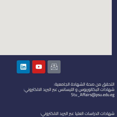
L
Y
I
i
o
c
n
u
o
k
t
n
التحقق من صحة الشهادة الجامعية:
e
u
-
شهادات البكالوريوس و الليسانس عبر البريد الالكتروني:
d
b
e
Stu_Affairs@psu.edu.eg
i
e
m
n
a
i
شهادات الدراسات العليا عبر البريد الالكتروني: