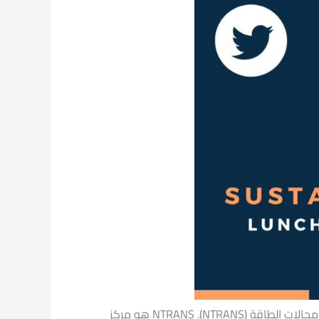
أعلنت جامعة “أوسلو” عن زمالة لمدة ثلاث سنوات لباحثي ما بعد الدكتوراه للعمل في المركز النرويجي لدراسات التحوُّل في مجالات الطاقة (NTRANS). NTRANS هو مركز