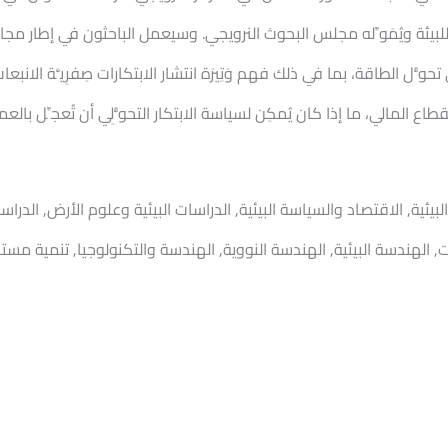
ديقة للبيئة ويُمَوِّله مجلس البحوث النرويجي. وسيعمل الباحثون في إطار مجال
 الطاقة، بما في ذلك فهم وَتِيرَة انتشار الابتكارات صِفرِيَّة الانبعاث
قطاع المالي، ما إذا كان يُمكِن لسياسة الابتكار التحوُّلِي أن تُعجِّل بال
رة البيئية, الاقتصاد والسياسة البيئية, الدراسات البيئية وعلوم الأرض, الدر
ات, الهندسة البيئية, الهندسة النووية, الهندسة والتكنولوجيا, تنمية مستد