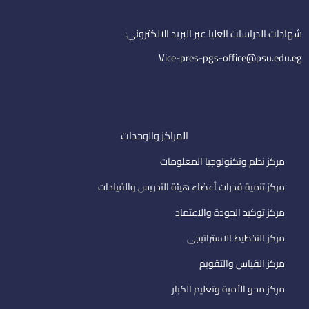
i
e
m
n
a
i
شهادات الدراسات العليا عبر البريد الالكتروني:
l
Vice-pres-pgs-office@psu.edu.eg
المراكز والوحدات
مركز نظم وتكنولوجيا المعلومات
مركز تنمية قدرات أعضاء هيئة التدريس والقيادات
مركز توكيد الجودة والاعتماد
مركز التخطيط الاستراتيجى
مركز القياس والتقويم
مركز محو الأمية وتعليم الكبار