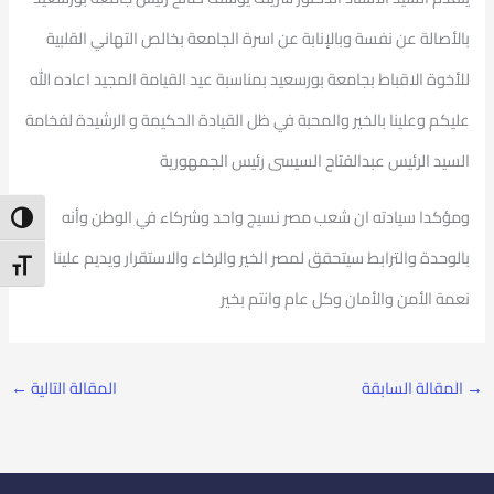
بالأصالة عن نفسة وبالإنابة عن اسرة الجامعة بخالص
التهاني القلبية
للأخوة الاقباط بجامعة بورسعيد بمناسبة عيد القيامة المجيد اعاده الله
عليكم وعلينا بالخير والمحبة في ظل القيادة الحكيمة و الرشيدة لفخامة
السيد الرئيس عبدالفتاح السيسى رئيس الجمهورية
ومؤكدا سيادته ان شعب مصر نسيج واحد وشركاء في الوطن وأنه
ntrast
بالوحدة والترابط سيتحقق لمصر الخير والرخاء والاستقرار ويديم علينا
t Size
نعمة الأمن والأمان وكل عام وانتم بخير
→
المقالة السابقة
المقالة التالية
←