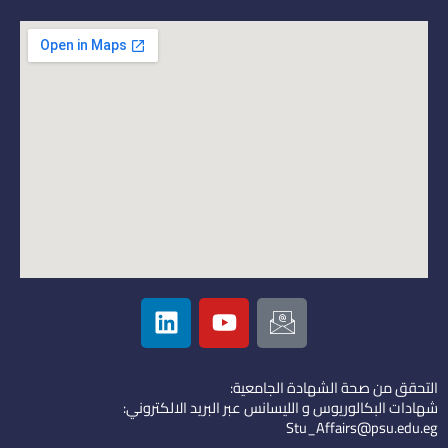
L
Y
I
i
o
c
n
u
o
k
t
n
التحقق من صحة الشهادة الجامعية:
e
u
-
شهادات البكالوريوس و الليسانس عبر البريد الالكتروني:
d
b
e
Stu_Affairs@psu.edu.eg