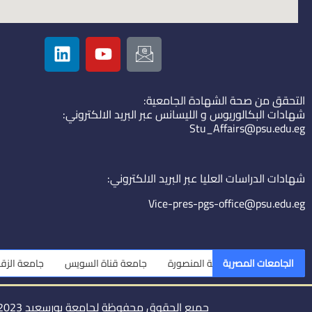
L
Y
I
i
o
c
n
u
o
k
t
n
التحقق من صحة الشهادة الجامعية:
e
u
-
شهادات البكالوريوس و الليسانس عبر البريد الالكتروني:
d
b
e
Stu_Affairs@psu.edu.eg
i
e
m
n
a
i
شهادات الدراسات العليا عبر البريد الالكتروني:
l
Vice-pres-pgs-office@psu.edu.eg
الجامعات المصرية
جامعة المنصورة
جامعة قناة السويس
جامعة الزقازيق
جا
جميع الحقوق محفوظة لجامعة بورسعيد 2023