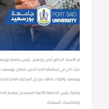
زار الأستاذ الدكتور أيمن إبراهيم ، رئيس جامعة بورس
حيث كان في إستقباله الانبا تادرس مطران بورسعيد 
بورسعيد واللواء عاطف وجدي السكرتير العام للمحاف
وشارك رئيس الجامعة الأخوة المسيحين مراسم الاحتف
والمناسبات السعيدة.