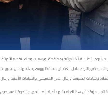
عيد ،اليوم، الكنيسة الكاتدرائية بمحافظة بورسعيد، وذلك لتقديم التهنئة
وذلك بحضور اللواء عادل الغضبان محافظ بورسعيد ،المهندس عمرو عثما
ظة، وقيادات الكنيسة ورجال الدين المسيحي والقيادات الأمنية ورجال ا
الات، مؤكدا أن هذا العام يشهد أعياد المسلمين والأخوة المسيحيين مع