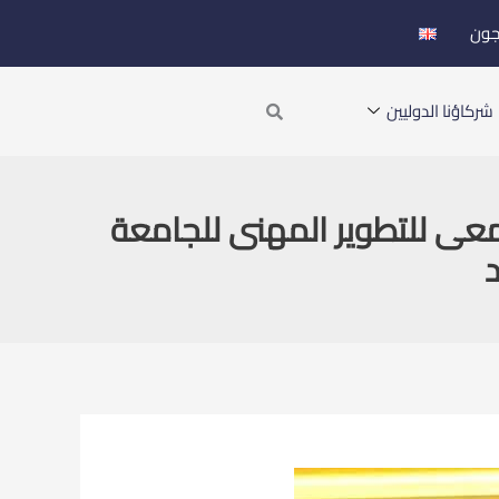
جون
Search
شركاؤنا الدوليين
معى للتطوير المهنى للجامعة
د