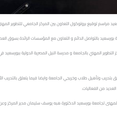
يد مراسم توقيع بروتوكول التعاون بين المركز الجامعي للتطوير المهني
 بورسعيد بالتواصل الدائم و التعاون مع المؤسسات الرائدة بسوق العم
مركز التطوير المهني بالجامعة و مدرسة النيل المصرية الدولية ببورسعيد
لق بتدريب وتأهيل طلاب وخريجي الجامعة وايضا فيما يتعلق بالتدريب ا
عديد من الفعاليات.
المهنى لجامعة بورسعيد الدكتورة هبه يوسف سليمان مدير المركز وعن م