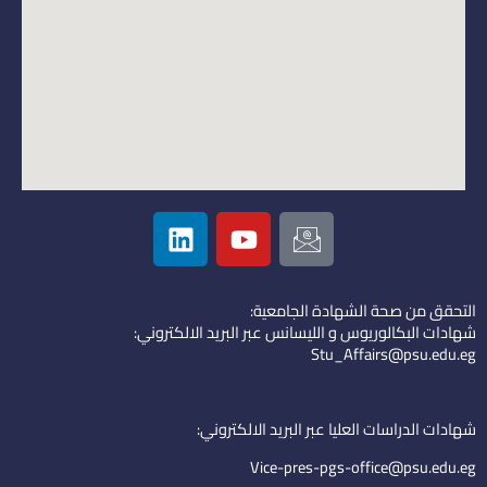
L
Y
I
i
o
c
n
u
o
k
t
n
التحقق من صحة الشهادة الجامعية:
e
u
-
شهادات البكالوريوس و الليسانس عبر البريد الالكتروني:
d
b
e
Stu_Affairs@psu.edu.eg
i
e
m
n
a
i
شهادات الدراسات العليا عبر البريد الالكتروني:
l
Vice-pres-pgs-office@psu.edu.eg