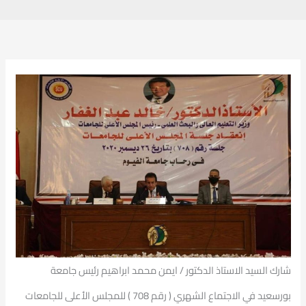
شارك السيد الاستاذ الدكتور / ايمن محمد ابراهيم رئيس جامعة
بورسعيد في الاجتماع الشهري ( رقم 708 ) للمجلس الأعلى للجامعات