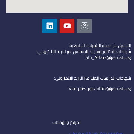
L
Y
I
i
o
c
n
u
o
k
t
n
التحقق من صحة الشهادة الجامعية:
e
u
-
شهادات البكالوريوس و الليسانس عبر البريد الالكتروني:
d
b
e
Stu_Affairs@psu.edu.eg
i
e
m
n
a
i
شهادات الدراسات العليا عبر البريد الالكتروني:
l
Vice-pres-pgs-office@psu.edu.eg
المراكز والوحدات
مركز نظم وتكنولوجيا المعلومات