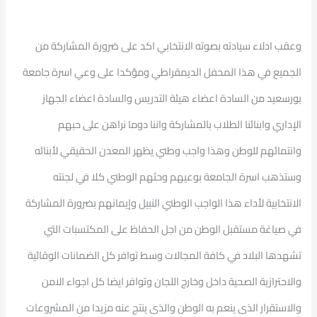
وعقب ادلاء سيادته بصوته الانتخابي اكد على ضرورة المشاركة من
الجميع في هذا المحفل الديمقراطي ومؤكدا على وعي اسرة جامعة
بورسعيد من السادة اعضاء هيئة التدريس والسادة اعضاء الجهاز
الإداري وابنائنا الطلاب بالمشاركة واننا دوما نراهن على حبهم
وانتمائهم للوطن وهذا واجب وطني يظهر المعدن الحقيقي لأبنائه
وستذهب اسرة الجامعة بوعيهم وحثهم الوطني كلا في لجنته
الانتخابية لأداء هذا الواجب الوطني النبيل وإيمانهم بضرورة المشاركة
في صياغة مستقبل الوطن من اجل الحفاظ على المكتسبات التي
تشهدها البلاد في كافة المجالات وسط توافر كل الضمانات الوقائية
والاحترازية الصحية داخل وخارج اللجان وتوافر ايضا كل اجواء الامن
والاستقرار الذى ينعم به الوطن والذى ينتج عنه مزيدا من المشروعات