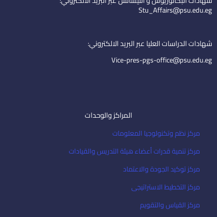
شهادات البكالوريوس و الليسانس عبر البريد الالكتروني:
d
b
e
Stu_Affairs@psu.edu.eg
i
e
m
n
a
i
شهادات الدراسات العليا عبر البريد الالكتروني:
l
Vice-pres-pgs-office@psu.edu.eg
المراكز والوحدات
مركز نظم وتكنولوجيا المعلومات
مركز تنمية قدرات أعضاء هيئة التدريس والقيادات
مركز توكيد الجودة والاعتماد
مركز التخطيط الاستراتيجى
مركز القياس والتقويم