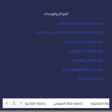
المراكز والوحدات
مركز نظم وتكنولوجيا المعلومات
مركز تنمية قدرات أعضاء هيئة التدريس والقيادات
مركز توكيد الجودة والاعتماد
مركز التخطيط الاستراتيجى
مركز القياس والتقويم
مركز محو الأمية وتعليم الكبار
نادى ريادة الأعمال
عة المنصورة
جامعة قناة السويس
جامعة الزقازيق
جامعة أسيوط