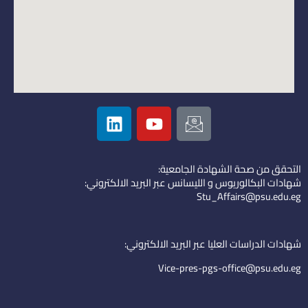
L
Y
I
i
o
c
n
u
o
k
t
n
التحقق من صحة الشهادة الجامعية:
e
u
-
شهادات البكالوريوس و الليسانس عبر البريد الالكتروني:
d
b
e
Stu_Affairs@psu.edu.eg
i
e
m
n
a
i
شهادات الدراسات العليا عبر البريد الالكتروني:
l
Vice-pres-pgs-office@psu.edu.eg