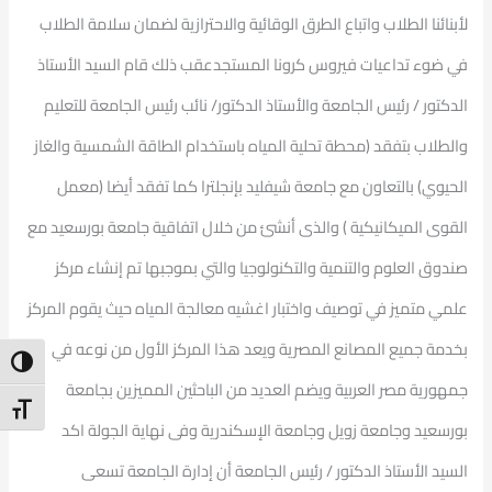
لأبنائنا الطلاب واتباع الطرق الوقائية والاحترازية لضمان سلامة الطلاب
في ضوء تداعيات فيروس كرونا المستجدعقب ذلك قام السيد الأستاذ
الدكتور / رئيس الجامعة والأستاذ الدكتور/ نائب رئيس الجامعة للتعليم
والطلاب بتفقد (محطة تحلية المياه باستخدام الطاقة الشمسية والغاز
الحيوي) بالتعاون مع جامعة شيفليد بإنجلترا كما تفقد أيضا (معمل
القوى الميكانيكية ) والذى أنشئ من خلال اتفاقية جامعة بورسعيد مع
صندوق العلوم والتنمية والتكنولوجيا والتي بموجبها تم إنشاء مركز
علمي متميز في توصيف واختبار اغشيه معالجة المياه حيث يقوم المركز
بخدمة جميع المصانع المصرية ويعد هذا المركز الأول من نوعه في
ntrast
جمهورية مصر العربية ويضم العديد من الباحثين المميزين بجامعة
t Size
بورسعيد وجامعة زويل وجامعة الإسكندرية وفى نهاية الجولة اكد
السيد الأستاذ الدكتور / رئيس الجامعة أن إدارة الجامعة تسعى