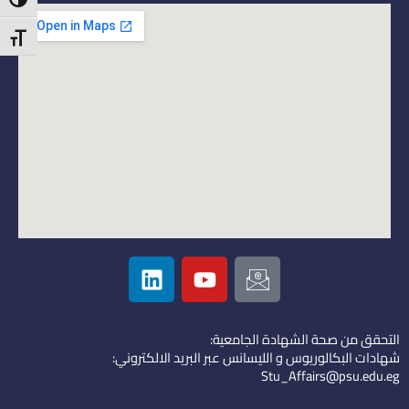
ntrast
t Size
L
Y
I
i
o
c
n
u
o
k
t
n
التحقق من صحة الشهادة الجامعية:
e
u
-
شهادات البكالوريوس و الليسانس عبر البريد الالكتروني:
d
b
e
Stu_Affairs@psu.edu.eg
i
e
m