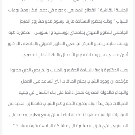
الجلسة النقاشية ” القطاع المصرفي و دوره في دعم أفكار ومشروعات
الشباب ” وذلك بحضور الاستاذة مارينا برسوم مدير مشروع المركز
الجامعي للتطوير المهني بجامعتي بورسعيد و السويس ، الدكتورة هبه
يوسف سليمان مدير المركز الجامعي للتطوير المهني بالجامعة ، الدكتور
أمين مجدي مدير وحدات تطوير الأعمال بالبنك الأهلي المصري.
رحبت الدكتورة راوية بالسادة الحضور وبالطلاب والخريجين الذين حضروا
مؤكده ان وجود الشباب يصنع الطاقات التي تساعد على العمل
والأبداع فالدولة المصرية تعمل دائما على بناء الأنسان في جميع
المجالات حيث يبدأ البناء بذخيرة الأمة وهم الشباب فانطلاق العديد من
المبادرات الرئاسية ماهو الا تكملة لبناء انسان يتمتع بتعليم وصحة على
المستوى الذي يليق به مشيرة الى مشاركة الجامعة بقوة بمبادرة ”