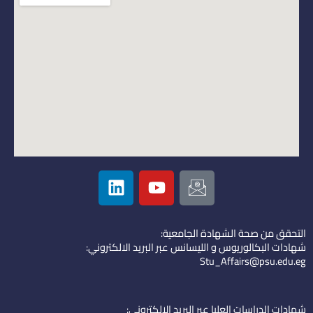
L
Y
I
i
o
c
n
u
o
k
t
n
التحقق من صحة الشهادة الجامعية:
e
u
-
شهادات البكالوريوس و الليسانس عبر البريد الالكتروني:
d
b
e
Stu_Affairs@psu.edu.eg
i
e
m
n
a
i
شهادات الدراسات العليا عبر البريد الالكتروني: