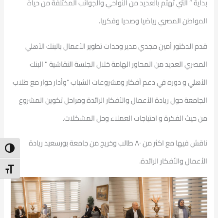
بداية ” التي تهتم بالعديد من النواحي والجوانب المختلفة من حياة
المواطن المصري رياضيا وصحيا وفكريا.
قدم الدكتور أمين مجدي مدير وحدات تطوير الأعمال بالبنك الأهلي
المصري العديد من المحاور الهامة خلال الجلسة النقاشية ” البنك
الأهلي و دوره في دعم أفكار ومشروعات الشباب “وأدار حوار مع طلاب
الجامعة حول ريادة الأعمال والأفكار الرائدة ومراحل تكوين المشروع
من حيث الفكرة و احتياجات العملاء وحل المشكلات.
ناقش فيها مع اكثر من ٨٠ طالب وخريج من جامعة بورسعيد ريادة
ntrast
الأعمال والأفكار الرائدة.
t Size