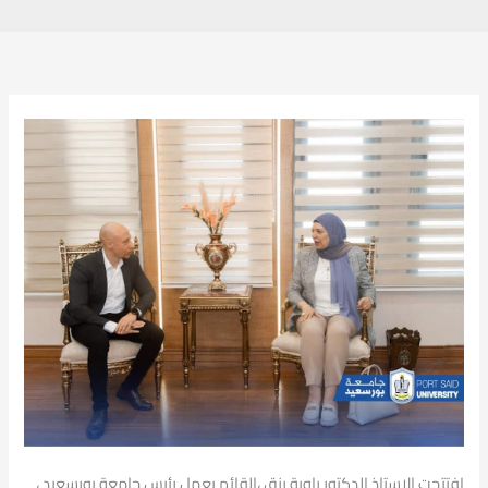
افتتحت الاستاذ الدكتور راوية رزق ،القائم بعمل رئيس جامعة بورسعيد ،