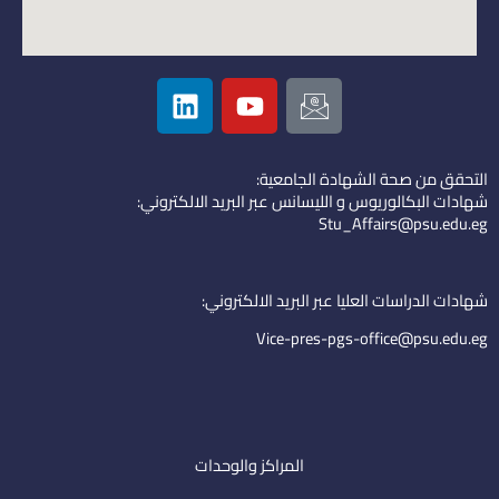
L
Y
I
i
o
c
n
u
o
k
t
n
التحقق من صحة الشهادة الجامعية:
e
u
-
شهادات البكالوريوس و الليسانس عبر البريد الالكتروني:
d
b
e
Stu_Affairs@psu.edu.eg
i
e
m
n
a
i
شهادات الدراسات العليا عبر البريد الالكتروني:
l
Vice-pres-pgs-office@psu.edu.eg
المراكز والوحدات