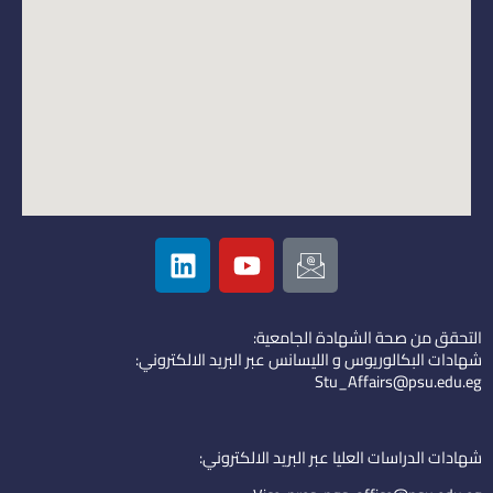
L
Y
I
i
o
c
n
u
o
k
t
n
التحقق من صحة الشهادة الجامعية:
e
u
-
شهادات البكالوريوس و الليسانس عبر البريد الالكتروني:
d
b
e
Stu_Affairs@psu.edu.eg
i
e
m
n
a
i
شهادات الدراسات العليا عبر البريد الالكتروني:
l