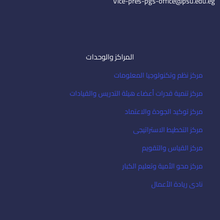
Vice-pres-pgs-office@psu.edu.eg
المراكز والوحدات
مركز نظم وتكنولوجيا المعلومات
مركز تنمية قدرات أعضاء هيئة التدريس والقيادات
مركز توكيد الجودة والاعتماد
مركز التخطيط الاستراتيجى
مركز القياس والتقويم
مركز محو الأمية وتعليم الكبار
نادى ريادة الأعمال