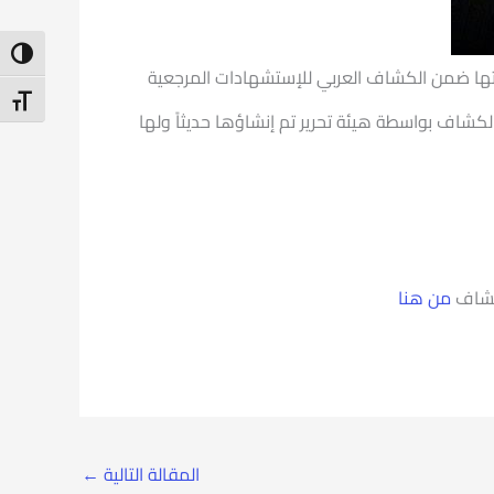
ntrast
رستها ضمن الكشاف العربي للإستشهادات المرجعية
t Size
 حيث سيتم اختيار الدوريات الإقليمية في الكشاف بواسطة هيئة تحرير تم إنشاؤها حديثاً ولها
لكشاف
من هنا
المقالة التالية
←