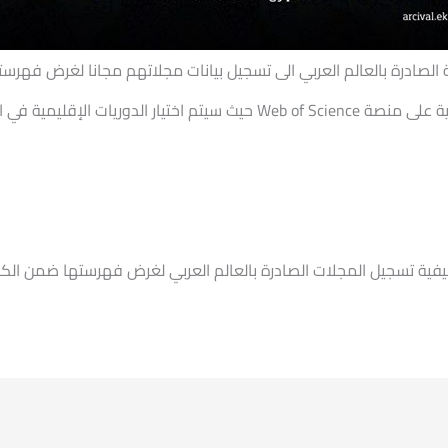
ية الصادرة بالعالم العربي الى تسجيل بيانات مجلاتهم مجانا لغرض فه
(ARCI) وهو أول كشّاف استشهادات للمنطقة العربية على منصة Web of Science
يفية تسجيل المجلات الصادرة بالعالم العربي لغرض فهرستها ضمن ا