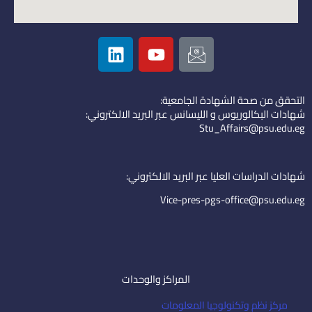
L
Y
I
i
o
c
n
u
o
k
t
n
التحقق من صحة الشهادة الجامعية:
e
u
-
شهادات البكالوريوس و الليسانس عبر البريد الالكتروني:
d
b
e
Stu_Affairs@psu.edu.eg
i
e
m
n
a
i
شهادات الدراسات العليا عبر البريد الالكتروني:
l
Vice-pres-pgs-office@psu.edu.eg
المراكز والوحدات
مركز نظم وتكنولوجيا المعلومات