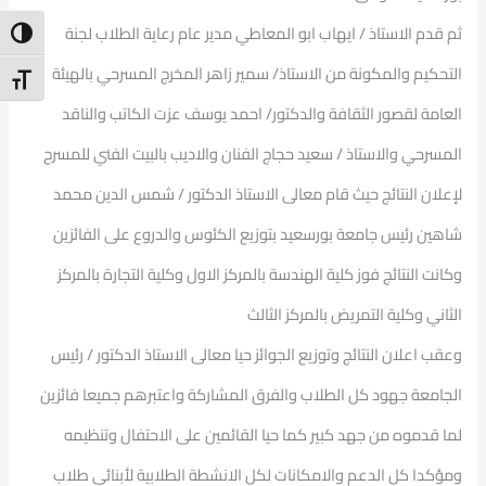
ثم قدم الاستاذ / ايهاب ابو المعاطي مدير عام رعاية الطلاب لجنة
ntrast
التحكيم والمكونة من الاستاذ/ سمير زاهر المخرج المسرحي بالهيئة
t Size
العامة لقصور الثقافة والدكتور/ احمد يوسف عزت الكاتب والناقد
المسرحي والاستاذ / سعيد حجاج الفنان والاديب بالبيت الفني للمسرح
لإعلان النتائج حيث قام معالى الاستاذ الدكتور / شمس الدين محمد
شاهين رئيس جامعة بورسعيد بتوزيع الكئوس والدروع على الفائزين
وكانت النتائج فوز كلية الهندسة بالمركز الاول وكلية التجارة بالمركز
الثاني وكلية التمريض بالمركز الثالث
وعقب اعلان النتائج وتوزيع الجوائز حيا معالى الاستاذ الدكتور / رئيس
الجامعة جهود كل الطلاب والفرق المشاركة واعتبرهم جميعا فائزين
لما قدموه من جهد كبير كما حيا القائمين على الاحتفال وتنظيمه
ومؤكدا كل الدعم والامكانات لكل الانشطة الطلابية لأبنائي طلاب