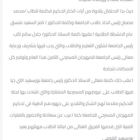
حيث بدا الاحتفال بتلاوة من آيات الذكر الحكيم فكلمة للطاب /محمد
مصباح رئيس اتحاد طلاب الجامعة وكلمة للدكتور / تامر السعيد منسق
عام الانشطة الطلابية اعقبها كلمة الاستاذ الدكتور/ جلال سالم نائب
رئيس الجامعة لشئون التعليم والطلاب والتي رحب فيها بتشريف ورعاية
معالى رئيس الجامعة للمهرجان المسرحي الثامن هذا العام وتوفير كل
الامكانات لنجاحة
اعقب ذلك كلمة معالى الاستاذ الدكتور رئيس جامعة بورسعيد التي حيا
فيها الطلاب على عروضهم المسرحية الممتازة والتي اشادت بها لجنة
التحكيم مقدما لهم الشكر والتقدير على جهودهم الطيبة في تحكيم
المهرجان المسرحي للجامعة كما اعرب عن سعادتة والحضور بالفقرات
الفنية التى قدمها الفريق الغنائى من ابنائنا الطلاب مهنئهم بعيد
بورسعيد القومى