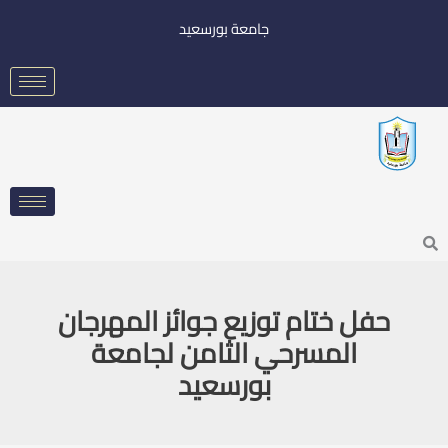
خطي
جامعة بورسعيد
لى
لمحتوى
Searc
حفل ختام توزيع جوائز المهرجان
المسرحي الثامن لجامعة
بورسعيد