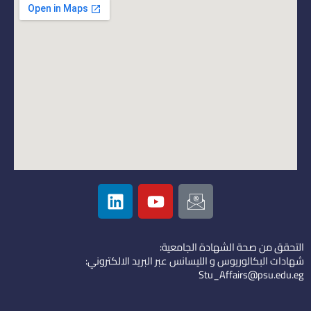
L
Y
I
i
o
c
n
u
o
k
t
n
التحقق من صحة الشهادة الجامعية:
e
u
-
شهادات البكالوريوس و الليسانس عبر البريد الالكتروني:
d
b
e
Stu_Affairs@psu.edu.eg
i
e
m
n
a